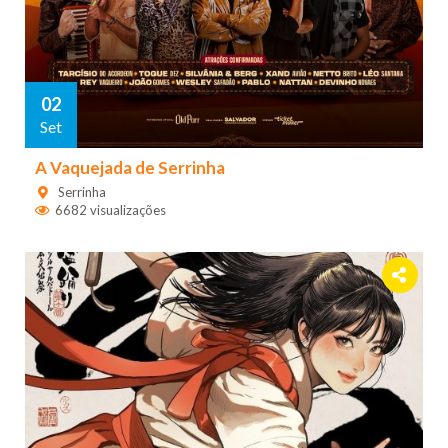
02
Set
A Vaquejada de Serrinha
Serrinha
6682 visualizações