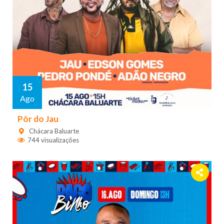
15
Ago
Pôr do Jau
Chácara Baluarte
744 visualizações