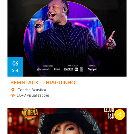
06
Set
BEM BLACK - THIAGUINHO
Concha Acústica
1049 visualizações