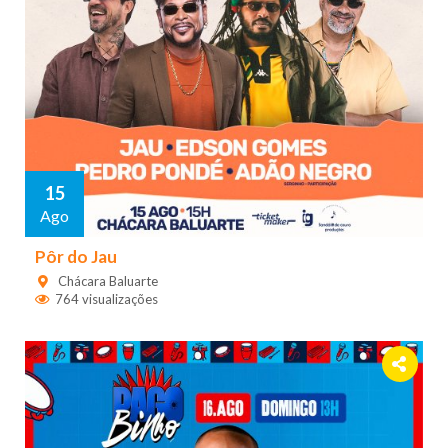
15
Ago
Pôr do Jau
Chácara Baluarte
764 visualizações