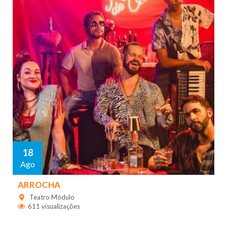
18
Ago
ARROCHA
Teatro Módulo
611 visualizações