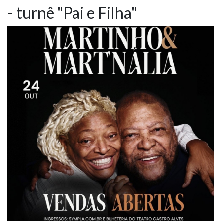
- turnê "Pai e Filha"
NOTÍCIAS
VÍDEOS
PROMOÇÕES
CONTATO