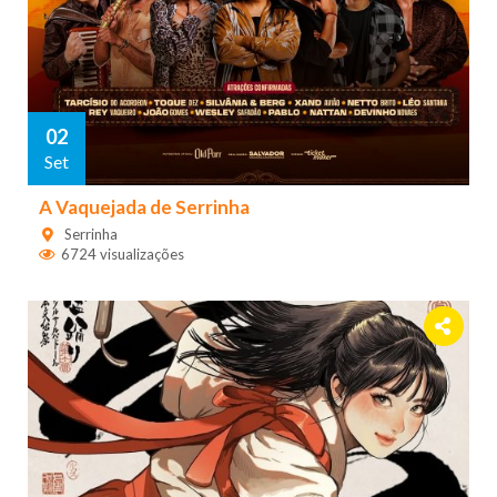
02
Set
A Vaquejada de Serrinha
Serrinha
6724 visualizações