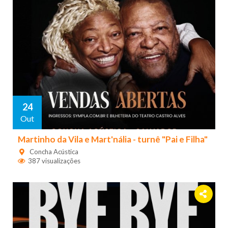
24
Out
Martinho da Vila e Mart'nália - turnê "Pai e Filha"
Concha Acústica
387 visualizações