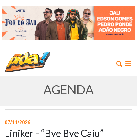
AGENDA
INÍCIO
07/11/2026
Liniker - “Bye Bye Caju”
AGENDA