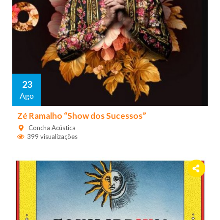
23
Ago
Zé Ramalho “Show dos Sucessos”
Concha Acústica
399 visualizações