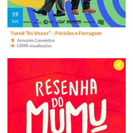
19
Set
Turnê “As Vozes” – Péricles e Ferrugem
Armazém Convention
10098 visualizações