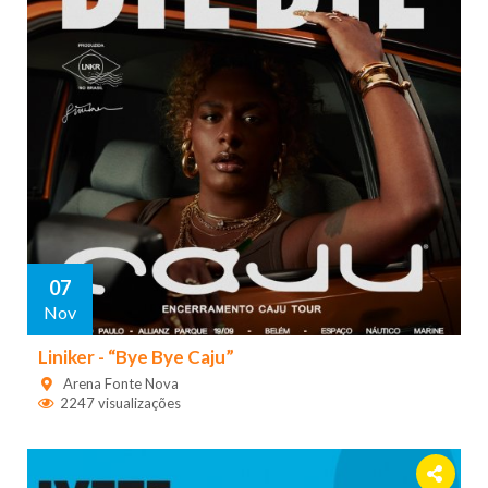
07
Nov
Liniker - “Bye Bye Caju”
Arena Fonte Nova
2247 visualizações