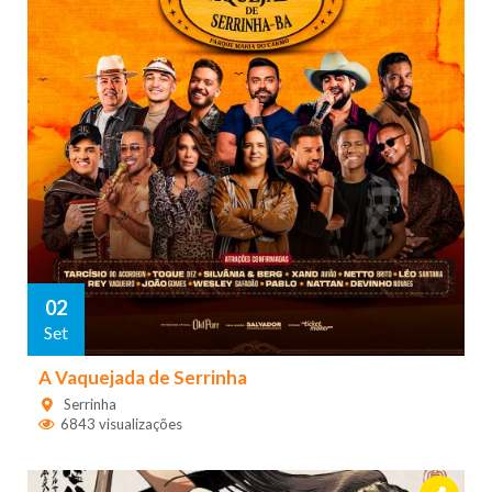
02
Set
A Vaquejada de Serrinha
Serrinha
6843 visualizações