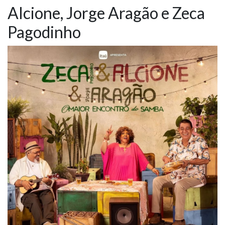
Alcione, Jorge Aragão e Zeca
NOTÍCIAS
Pagodinho
VÍDEOS
PROMOÇÕES
CONTATO