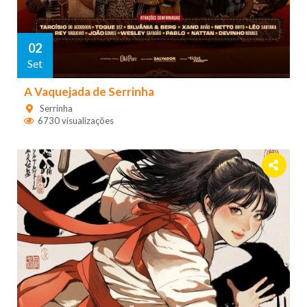
02
Set
A Vaquejada de Serrinha
Serrinha
6730 visualizações