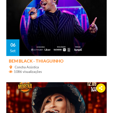
06
Set
BEM BLACK - THIAGUINHO
Concha Acústica
1086 visualizações