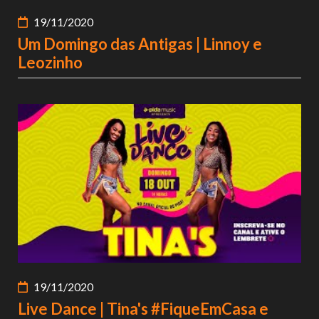
19/11/2020
Um Domingo das Antigas | Linnoy e
Leozinho
19/11/2020
Live Dance | Tina's #FiqueEmCasa e