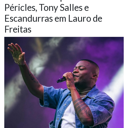
Péricles, Tony Salles e
NOTÍCIAS
Escandurras em Lauro de
VÍDEOS
Freitas
PROMOÇÕES
CONTATO