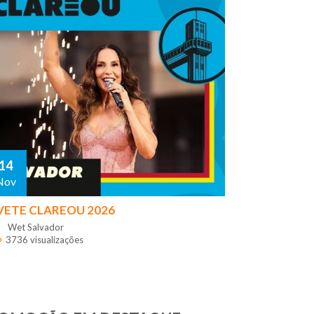
14
Nov
VETE CLAREOU 2026
Wet Salvador
3736 visualizações