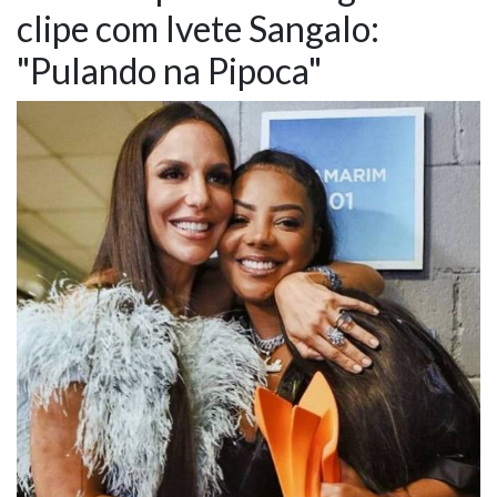
clipe com Ivete Sangalo:
NOTÍCIAS
"Pulando na Pipoca"
VÍDEOS
PROMOÇÕES
CONTATO