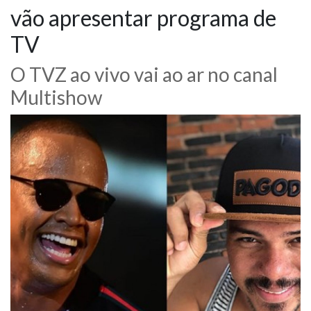
vão apresentar programa de
NOTÍCIAS
TV
VÍDEOS
O TVZ ao vivo vai ao ar no canal
Multishow
PROMOÇÕES
CONTATO