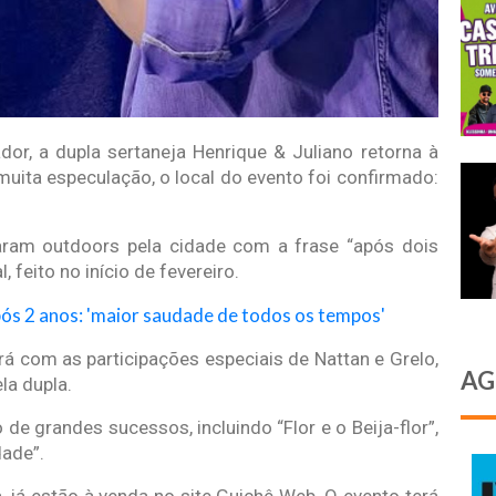
or, a dupla sertaneja Henrique & Juliano retorna à
 muita especulação, o local do evento foi confirmado:
lharam outdoors pela cidade com a frase “após dois
, feito no início de fevereiro.
pós 2 anos: 'maior saudade de todos os tempos'
rá com as participações especiais de Nattan e Grelo,
AG
la dupla.
de grandes sucessos, incluindo “Flor e o Beija-flor”,
dade”.