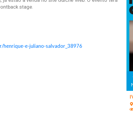
 já estão à venda no site Guichê Web. O evento terá
rontback stage.
r/henrique-e-juliano-salvador_38976
I