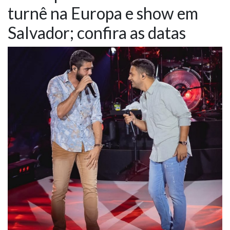
turnê na Europa e show em
NOTÍCIAS
Salvador; confira as datas
VÍDEOS
PROMOÇÕES
CONTATO