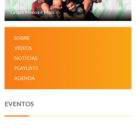
NOTÍCIAS
Grupo Menos é Mais
VÍDEOS
SOBRE
PROMOÇÕES
VÍDEOS
NOTÍCIAS
CONTATO
PLAYLISTS
AGENDA
EVENTOS