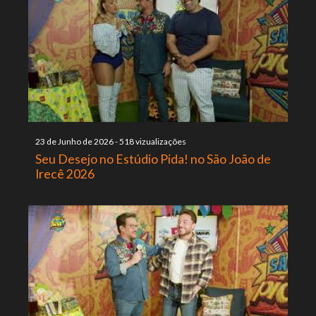
23 de Junho de 2026
-
518 vizualizações
Seu Desejo no Estúdio Pida! no São João de
Irecê 2026