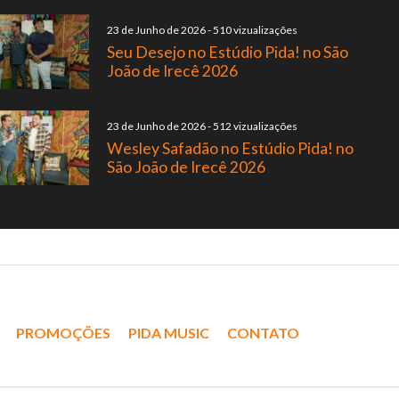
23 de Junho de 2026
-
510 vizualizações
Seu Desejo no Estúdio Pida! no São
João de Irecê 2026
23 de Junho de 2026
-
512 vizualizações
Wesley Safadão no Estúdio Pida! no
São João de Irecê 2026
PROMOÇÕES
PIDA MUSIC
CONTATO