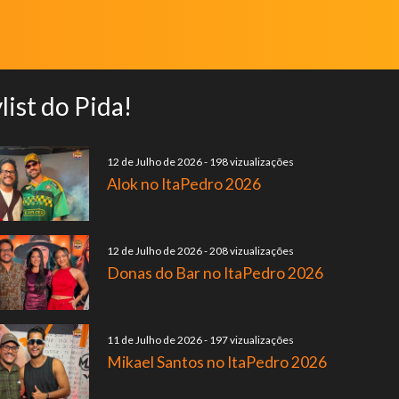
list do Pida!
12 de Julho de 2026
-
198 vizualizações
Alok no ItaPedro 2026
12 de Julho de 2026
-
208 vizualizações
Donas do Bar no ItaPedro 2026
11 de Julho de 2026
-
197 vizualizações
Mikael Santos no ItaPedro 2026