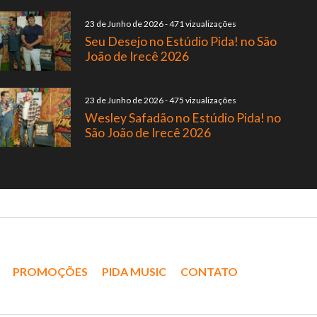
23 de Junho de 2026
-
471 vizualizações
Seu Desejo no Estúdio Pida! no São
João de Irecê 2026
23 de Junho de 2026
-
475 vizualizações
Wesley Safadão no Estúdio Pida! no
São João de Irecê 2026
PROMOÇÕES
PIDA MUSIC
CONTATO