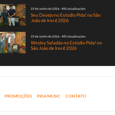
23 de Junho de 2026
-
492 vizualizações
Seu Desejo no Estúdio Pida! no São
João de Irecê 2026
23 de Junho de 2026
-
495 vizualizações
Wesley Safadão no Estúdio Pida! no
São João de Irecê 2026
PROMOÇÕES
PIDA MUSIC
CONTATO