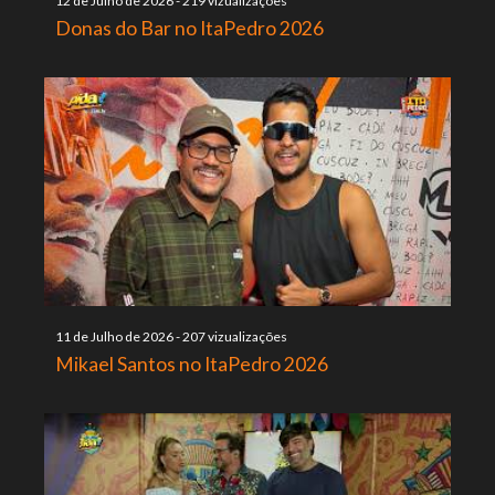
12 de Julho de 2026
-
219 vizualizações
Donas do Bar no ItaPedro 2026
11 de Julho de 2026
-
207 vizualizações
Mikael Santos no ItaPedro 2026