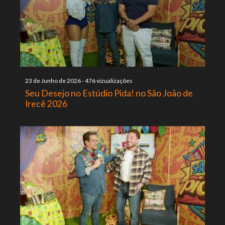
23 de Junho de 2026
-
476 vizualizações
Seu Desejo no Estúdio Pida! no São João de
Irecê 2026