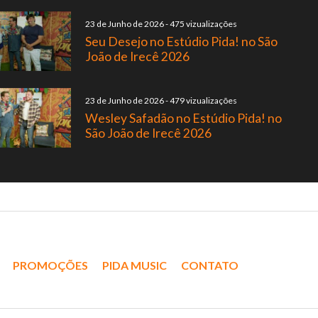
23 de Junho de 2026
-
475 vizualizações
Seu Desejo no Estúdio Pida! no São
João de Irecê 2026
23 de Junho de 2026
-
479 vizualizações
Wesley Safadão no Estúdio Pida! no
São João de Irecê 2026
PROMOÇÕES
PIDA MUSIC
CONTATO