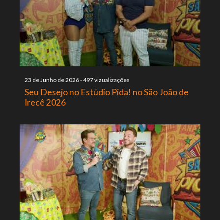
23 de Junho de 2026
-
497 vizualizações
Seu Desejo no Estúdio Pida! no São João de
Irecê 2026