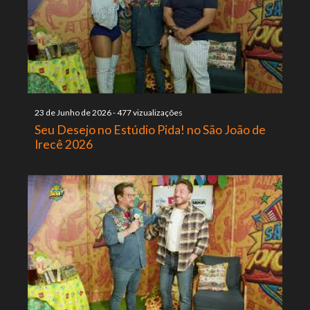
23 de Junho de 2026
-
477 vizualizações
Seu Desejo no Estúdio Pida! no São João de
Irecê 2026