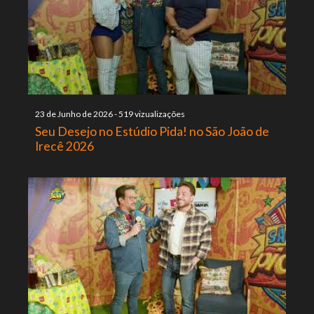
23 de Junho de 2026
-
519 vizualizações
Seu Desejo no Estúdio Pida! no São João de
Irecê 2026