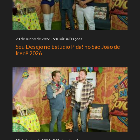
23 de Junho de 2026
-
510 vizualizações
Seu Desejo no Estúdio Pida! no São João de
Irecê 2026