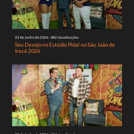
23 de Junho de 2026
-
482 vizualizações
Seu Desejo no Estúdio Pida! no São João de
Irecê 2026