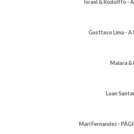
Israel & Rodolffo -
Gusttavo Lima - A
Maiara & 
Luan Santan
Mari Fernandez - PÁGI