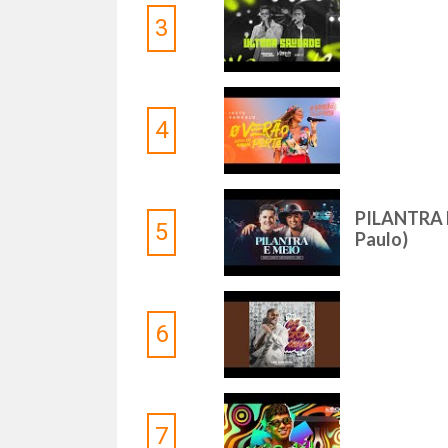
3
4
PILANTRA E
5
Paulo)
6
7