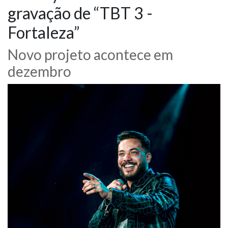
gravação de “TBT 3 -
NOTÍCIAS
Fortaleza”
VÍDEOS
Novo projeto acontece em
dezembro
PROMOÇÕES
CONTATO