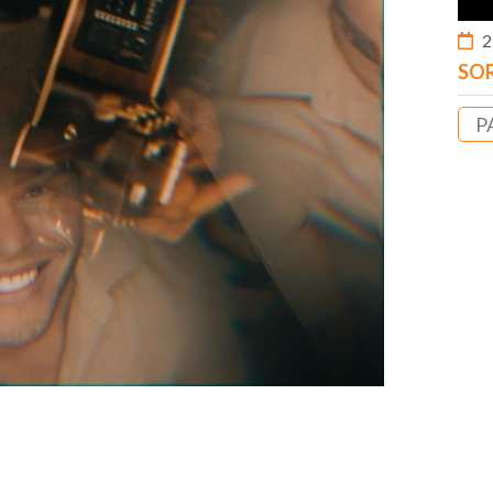
2
SOR
P