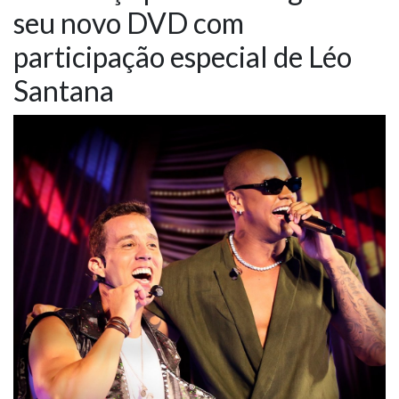
seu novo DVD com
NOTÍCIAS
participação especial de Léo
VÍDEOS
Santana
PROMOÇÕES
CONTATO