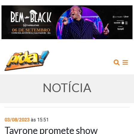
NOTÍCIA
INÍCIO
03/08/2023
às 15:51
Tayrone promete show
AGENDA