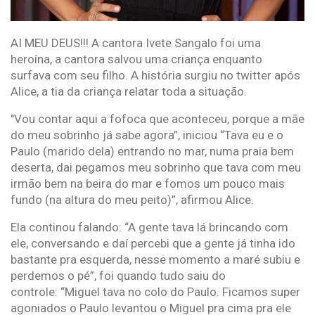
AI MEU DEUS!!! A cantora Ivete Sangalo foi uma
heroína, a cantora salvou uma criança enquanto
surfava com seu filho. A história surgiu no twitter após
Alice, a tia da criança relatar toda a situação.
"Vou contar aqui a fofoca que aconteceu, porque a mãe
do meu sobrinho já sabe agora”, iniciou “Tava eu e o
Paulo (marido dela) entrando no mar, numa praia bem
deserta, dai pegamos meu sobrinho que tava com meu
irmão bem na beira do mar e fomos um pouco mais
fundo (na altura do meu peito)”, afirmou Alice.
Ela continou falando: “A gente tava lá brincando com
ele, conversando e daí percebi que a gente já tinha ido
bastante pra esquerda, nesse momento a maré subiu e
perdemos o pé”, foi quando tudo saiu do
controle: “Miguel tava no colo do Paulo. Ficamos super
agoniados o Paulo levantou o Miguel pra cima pra ele