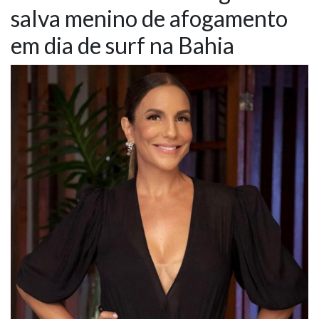
salva menino de afogamento
NOTÍCIAS
em dia de surf na Bahia
VÍDEOS
PROMOÇÕES
CONTATO