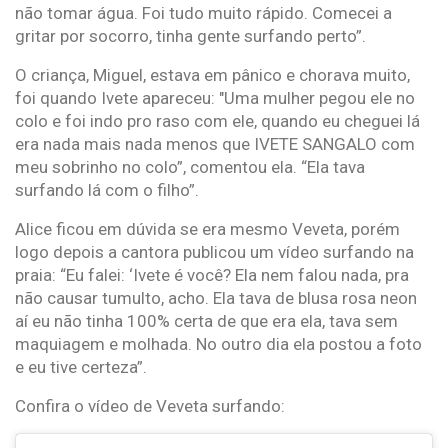
não tomar água. Foi tudo muito rápido. Comecei a
gritar por socorro, tinha gente surfando perto”.
O criança, Miguel, estava em pânico e chorava muito,
foi quando Ivete apareceu: "Uma mulher pegou ele no
colo e foi indo pro raso com ele, quando eu cheguei lá
era nada mais nada menos que IVETE SANGALO com
meu sobrinho no colo”, comentou ela. “Ela tava
surfando lá com o filho”.
Alice ficou em dúvida se era mesmo Veveta, porém
logo depois a cantora publicou um vídeo surfando na
praia: “Eu falei: ‘Ivete é você? Ela nem falou nada, pra
não causar tumulto, acho. Ela tava de blusa rosa neon
aí eu não tinha 100% certa de que era ela, tava sem
maquiagem e molhada. No outro dia ela postou a foto
e eu tive certeza”.
Confira o vídeo de Veveta surfando: