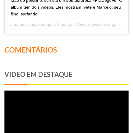
Mãe de peixinho, surfista é!!! #outubrorosa #PraCegoVer O
álbum tem dois vídeos. Eles mostram Ivete e Marcelo, seu
filho, surfando.
Uma publicação compartilhada por
Veveta
(@ivetesangalo) em
2
COMENTÁRIOS
VIDEO EM DESTAQUE