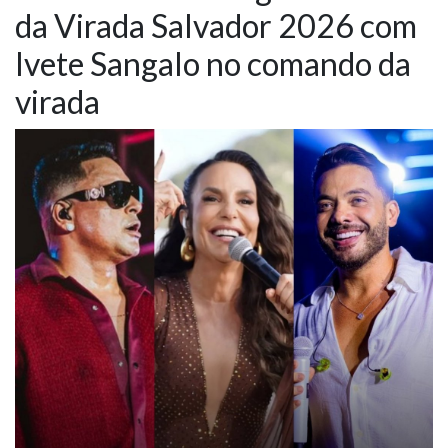
da Virada Salvador 2026 com
NOTÍCIAS
Ivete Sangalo no comando da
VÍDEOS
virada
PROMOÇÕES
CONTATO