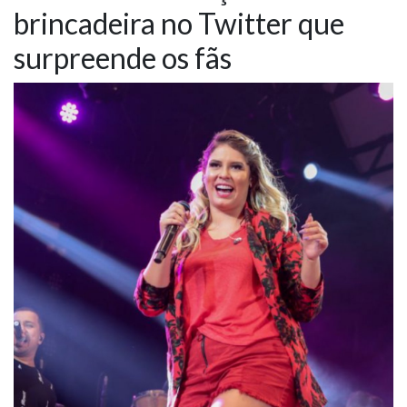
brincadeira no Twitter que
NOTÍCIAS
surpreende os fãs
VÍDEOS
PROMOÇÕES
CONTATO