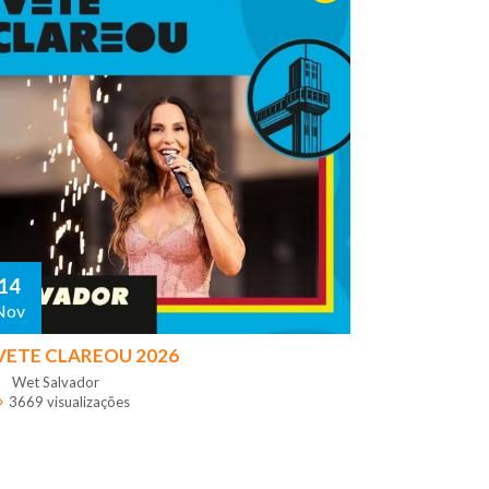
14
Nov
VETE CLAREOU 2026
Wet Salvador
3669 visualizações