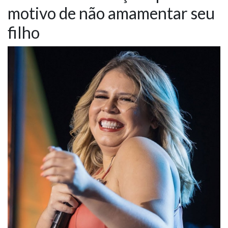
motivo de não amamentar seu
NOTÍCIAS
filho
VÍDEOS
PROMOÇÕES
CONTATO