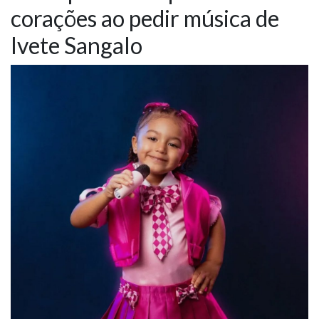
corações ao pedir música de
NOTÍCIAS
Ivete Sangalo
VÍDEOS
PROMOÇÕES
CONTATO