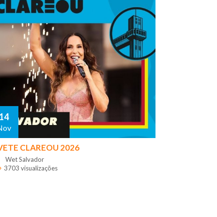
14
Nov
VETE CLAREOU 2026
Wet Salvador
3703 visualizações