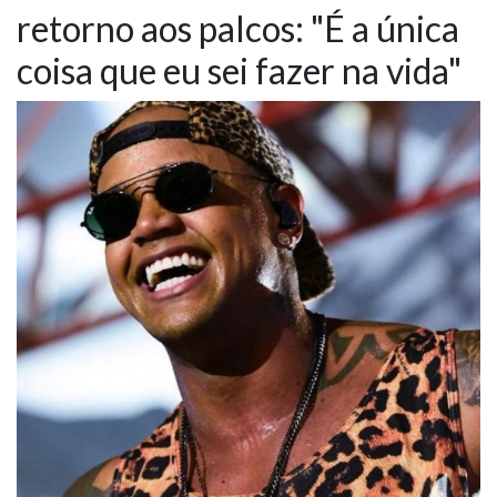
retorno aos palcos: "É a única
NOTÍCIAS
coisa que eu sei fazer na vida"
VÍDEOS
PROMOÇÕES
CONTATO