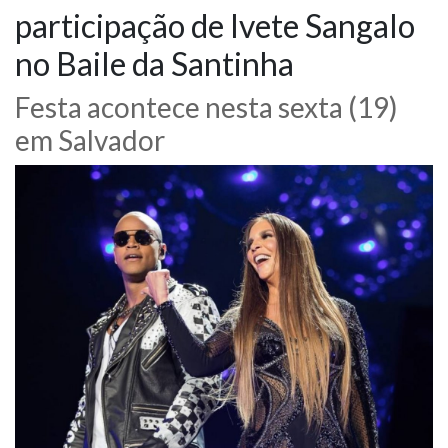
participação de Ivete Sangalo
NOTÍCIAS
no Baile da Santinha
VÍDEOS
Festa acontece nesta sexta (19)
em Salvador
PROMOÇÕES
CONTATO