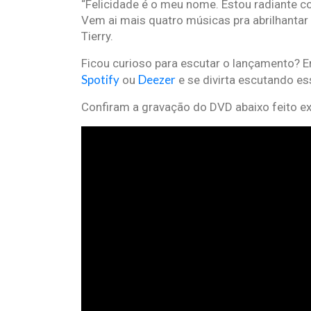
“Felicidade é o meu nome. Estou radiante c
Vem ai mais quatro músicas pra abrilhantar 
Tierry.
Ficou curioso para escutar o lançamento? E
Spotify
Deezer
ou
e se divirta escutando es
Confiram a gravação do DVD abaixo feito ex