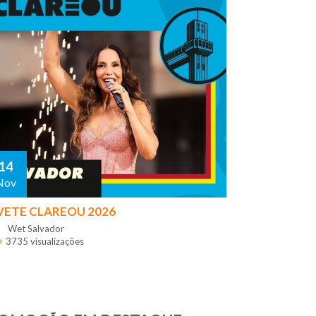
14
Nov
VETE CLAREOU 2026
Wet Salvador
3735 visualizações