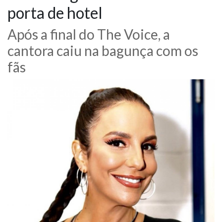
porta de hotel
NOTÍCIAS
Após a final do The Voice, a
VÍDEOS
cantora caiu na bagunça com os
fãs
PROMOÇÕES
CONTATO