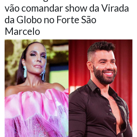
vão comandar show da Virada
NOTÍCIAS
da Globo no Forte São
VÍDEOS
Marcelo
PROMOÇÕES
CONTATO