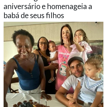
aniversário e homenageia a
NOTÍCIAS
babá de seus filhos
VÍDEOS
PROMOÇÕES
CONTATO