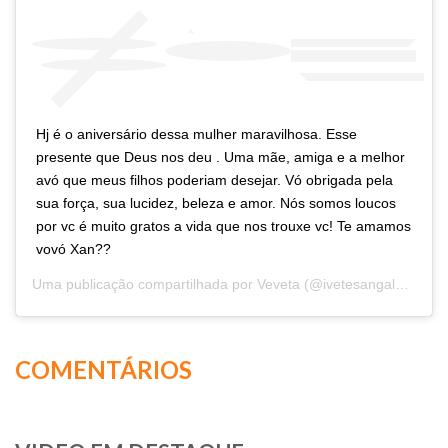
Hj é o aniversário dessa mulher maravilhosa. Esse
presente que Deus nos deu . Uma mãe, amiga e a melhor
avó que meus filhos poderiam desejar. Vó obrigada pela
sua força, sua lucidez, beleza e amor. Nós somos loucos
por vc é muito gratos a vida que nos trouxe vc! Te amamos
vovó Xan??
Uma publicação compartilhada por
Veveta
(@ivetesangalo) em
3
COMENTÁRIOS