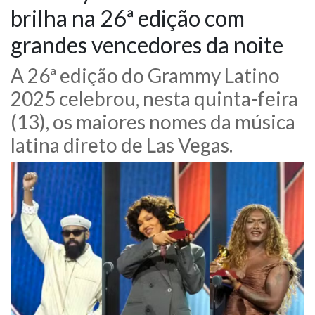
brilha na 26ª edição com
NOTÍCIAS
grandes vencedores da noite
VÍDEOS
A 26ª edição do Grammy Latino
2025 celebrou, nesta quinta-feira
PROMOÇÕES
(13), os maiores nomes da música
CONTATO
latina direto de Las Vegas.