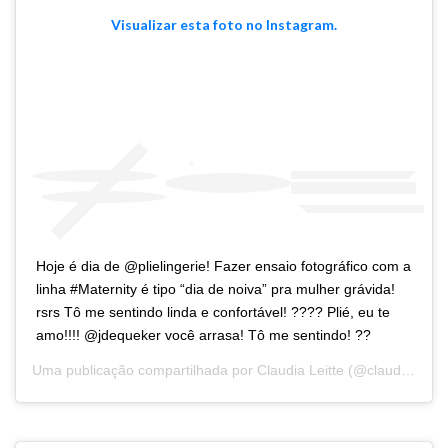
Visualizar esta foto no Instagram.
Hoje é dia de @plielingerie! Fazer ensaio fotográfico com a
linha #Maternity é tipo “dia de noiva” pra mulher grávida!
rsrs Tô me sentindo linda e confortável! ???? Plié, eu te
amo!!!! @jdequeker você arrasa! Tô me sentindo! ??
Uma publicação compartilhada por
Claudia Leitte
(@claudialeitte) em