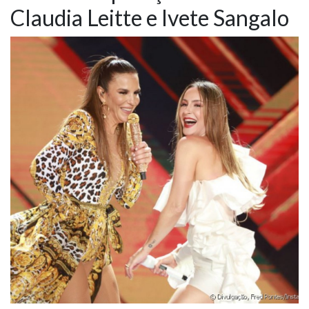
Claudia Leitte e Ivete Sangalo
NOTÍCIAS
VÍDEOS
PROMOÇÕES
CONTATO