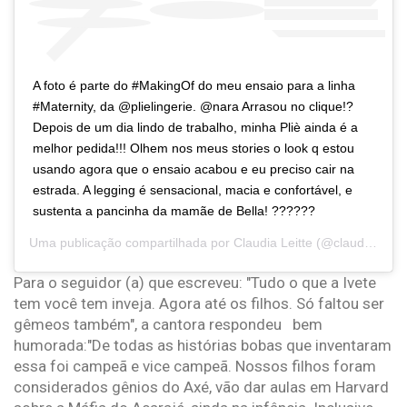
A foto é parte do #MakingOf do meu ensaio para a linha
#Maternity, da @plielingerie. @nara Arrasou no clique!?
Depois de um dia lindo de trabalho, minha Pliè ainda é a
melhor pedida!!! Olhem nos meus stories o look q estou
usando agora que o ensaio acabou e eu preciso cair na
estrada. A legging é sensacional, macia e confortável, e
sustenta a pancinha da mamãe de Bella! ??????
Uma publicação compartilhada por
Claudia Leitte
(@claudialeitte) em
Para o seguidor (a) que escreveu: "Tudo o que a Ivete
tem você tem inveja. Agora até os filhos. Só faltou ser
gêmeos também", a cantora respondeu bem
humorada:"De todas as histórias bobas que inventaram
essa foi campeã e vice campeã. Nossos filhos foram
considerados gênios do Axé, vão dar aulas em Harvard