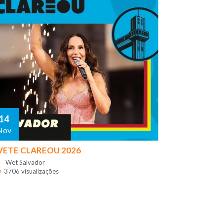
14
Nov
VETE CLAREOU 2026
Wet Salvador
3706 visualizações