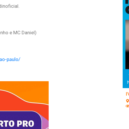
noficial.
inho e MC Daniel)
ao-paulo/
I