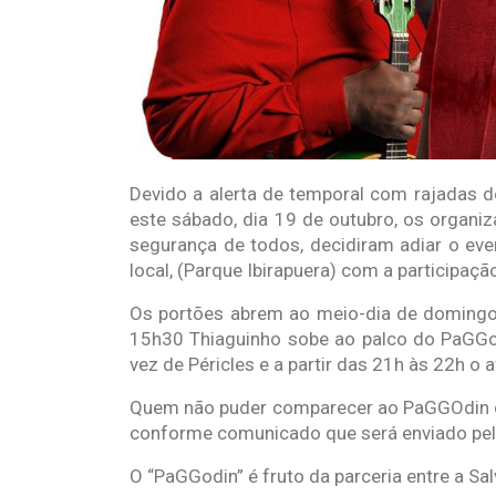
Devido a alerta de temporal com rajadas de
este sábado, dia 19 de outubro, os organ
segurança de todos, decidiram adiar o ev
local, (Parque Ibirapuera) com a participaçã
Os portões abrem ao meio-dia de domingo
15h30 Thiaguinho sobe ao palco do PaGGod
vez de Péricles e a partir das 21h às 22h o 
Quem não puder comparecer ao PaGGOdin do
conforme comunicado que será enviado pel
O “PaGGodin” é fruto da parceria entre a Sal