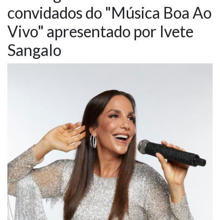
convidados do "Música Boa Ao
NOTÍCIAS
Vivo" apresentado por Ivete
VÍDEOS
Sangalo
PROMOÇÕES
CONTATO