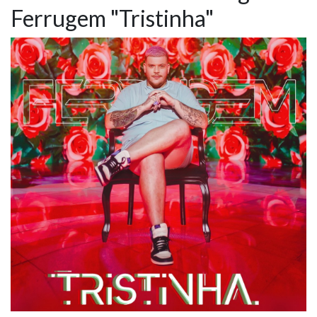
Ferrugem "Tristinha"
NOTÍCIAS
VÍDEOS
PROMOÇÕES
CONTATO