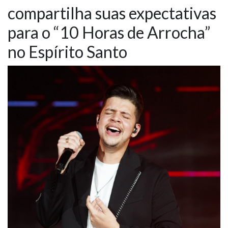
compartilha suas expectativas
NOTÍCIAS
para o “10 Horas de Arrocha”
VÍDEOS
no Espírito Santo
PROMOÇÕES
CONTATO