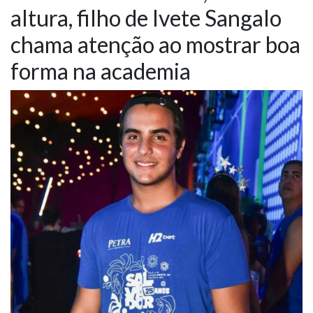
altura, filho de Ivete Sangalo
NOTÍCIAS
chama atenção ao mostrar boa
VÍDEOS
forma na academia
PROMOÇÕES
CONTATO