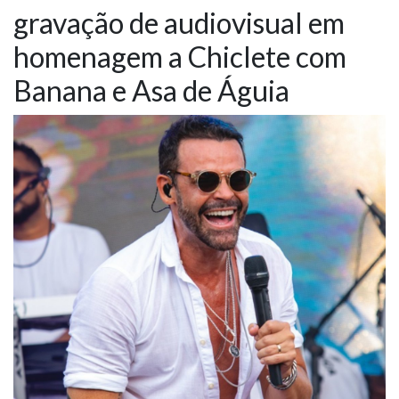
gravação de audiovisual em
NOTÍCIAS
homenagem a Chiclete com
VÍDEOS
Banana e Asa de Águia
PROMOÇÕES
CONTATO