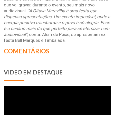
que vai gravar, durante o evento, seu mais novo
audiovisual.
“A Oitava Maravilha é uma festa que
dispensa apresentações. Um evento impecável, onde a
energia positiva transborda e o povo é só alegria. Esse
é o cenário mais do que perfeito para se eternizar num
audiovisual”,
conta. Além de Peixe, se apresentam na
festa Bell Marques e Timbalada.
COMENTÁRIOS
VIDEO EM DESTAQUE